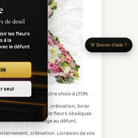
e
rs de deuil
sir les fleurs
s à la
🌸 Besoin d’aide ?
avec le défunt
llé
r seul
émonie, à l'heure de votre choix à LYON.
ment, décès, obsèques, crémation,
livrer
des Croix et Coeurs de fleurs obsèques
les et rendre hommage au défunt.
 enterrement, crémation.
Livraison de vos