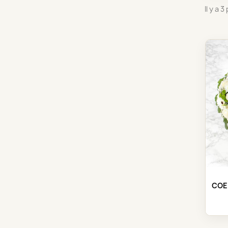
Il y a 
COEU