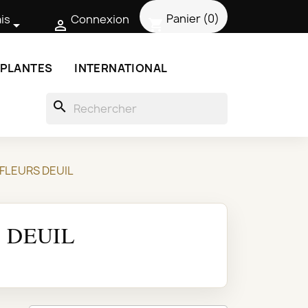
Panier
(0)
is
Connexion
shopping_cart


 PLANTES
INTERNATIONAL
search
 FLEURS DEUIL
 DEUIL