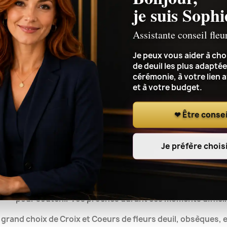
je suis Sophi
Assistante conseil fleu
Je peux vous aider à choi
de deuil les plus adaptée
cérémonie, à votre lien 
et à votre budget.
❤ Être consei
Je préfère choisi
Livraison de Croix et Coeurs de fleurs deuil le jour de la cér
Livraison de Croix et Coeurs de fleurs pour deuil, enterre
es Croix et Coeurs de fleurs pour un enterrement,
envoyer 
pour soutenir vos proches
durant ces moments diffici
 grand choix de Croix et Coeurs de fleurs deuil, obsèques,