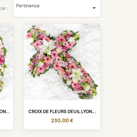
Pertinence

par :
Aperçu rapide

ON...
CROIX DE FLEURS DEUIL LYON...
230,00 €