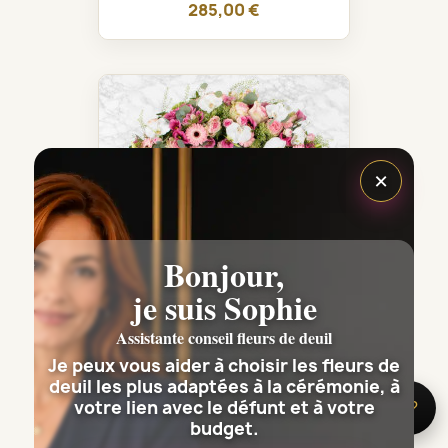
285,00 €
×
Bonjour,
je suis Sophie
Assistante conseil fleurs de deuil
COURONNE DE FLEURS DEUIL...
Je peux vous aider à choisir les fleurs de
deuil les plus adaptées à la cérémonie, à
335,00 €
votre lien avec le défunt et à votre
🌸 Besoin d’aide ?
budget.