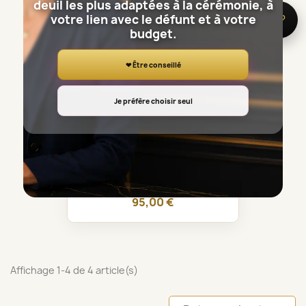
deuil les plus adaptées à la cérémonie, à
votre lien avec le défunt et à votre
🌸 Besoin d’aide ?
budget.
❤ Être conseillé
Je préfère choisir seul
LYON BOUQUET DE FLEURS...
95,00 €
Affichage 1-4 de 4 article(s)