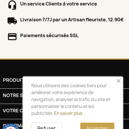
Un service Clients à votre service
Livraison 7/7J par un Artisan fleuriste, 12.90€
Paiements sécurisés SSL
PRODUITS

Nous utilisons des cookies tiers pour
améliorer votre expérience de
NOTRE SOCIÉTÉ

navigation, analyser le trafic du site et
personnaliser le contenu et les
VOTRE COMPTE

publicités.
En savoir plus
INFORMATIONS
keyboard_arrow_down
Refuser
Accepter