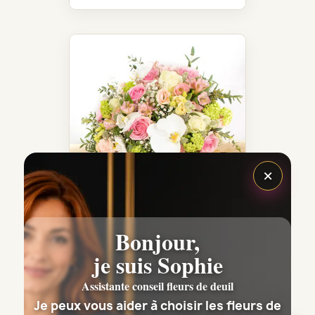
×
Bonjour,
LYON BOUQUET DE FLEURS...
je suis Sophie
95,00 €
Assistante conseil fleurs de deuil
Je peux vous aider à choisir les fleurs de