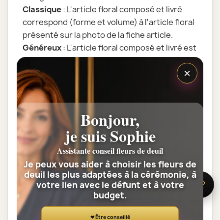
Classique
: L'article floral composé et livré
correspond (forme et volume) à l'article floral
présenté sur la photo de la fiche article.
Généreux
: L'article floral composé et livré est
plus volumineux et généreux que la photo. Il
×
contient plus de tiges de fleurs.
Prestige
: L'article floral composé et livré, tout
en gardant sa forme, contient encore plus de
tiges de fleurs. C'est un bouquet très
Bonjour,
volumineux.
je suis Sophie
Tous nos articles floraux sont assemblés par
nos artisans fleuristes juste avant la livraison.
Assistante conseil fleurs de deuil
L'assemblage floral est dépendant des fleurs
Je peux vous aider à choisir les fleurs de
deuil les plus adaptées à la cérémonie, à
de saisons. La réalisation florale est le
votre lien avec le défunt et à votre
🌸 Besoin d’aide ?
résultat du talent individuel du fleuriste qui la
budget.
prépare : nos fleuristes sont des artistes, la
photographie de la fiche article est non
❤ Être conseillé