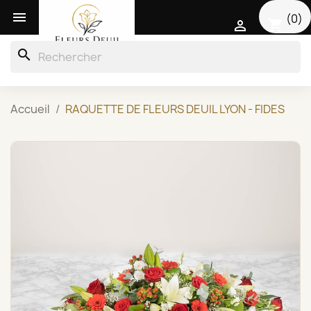

(0)
shopping_cart

search
Accueil
RAQUETTE DE FLEURS DEUIL LYON - FIDES