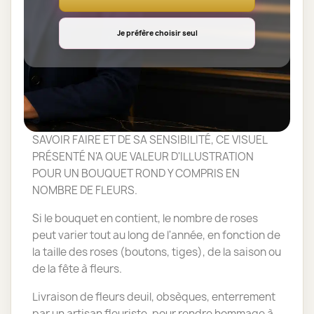
contractuelle, elle est présentée à titre
indicatif.
Je préfère choisir seul
PHOTO NON CONTRACTUELLE. LE PRODUIT
PRÉSENTÉ EST UNE CRÉATION RÉALISÉE PAR
VOTRE ARTISAN FLEURISTE SUR LA BASE D'UN
ASSORTIMENT DE FLEURS FRAÎCHES, EN
FONCTION DE SA PERSONNALITÉ, DE SON
SAVOIR FAIRE ET DE SA SENSIBILITÉ, CE VISUEL
PRÉSENTÉ N'A QUE VALEUR D'ILLUSTRATION
POUR UN BOUQUET ROND Y COMPRIS EN
NOMBRE DE FLEURS.
Si le bouquet en contient, le nombre de roses
peut varier tout au long de l'année, en fonction de
la taille des roses (boutons, tiges), de la saison ou
de la fête à fleurs.
Livraison de fleurs deuil, obsèques, enterrement
par un artisan fleuriste, pour rendre hommage à