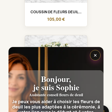
COUSSIN DE FLEURS DEUIL...
105,00 €
×
Bonjour,
je suis Sophie
Assistante conseil fleurs de deuil
Je peux vous aider à choisir les fleurs de
deuil les plus adaptées à la cérémonie, à
COURONNE DE FLEURS DEUIL...
🌸 Besoin d’aide ?