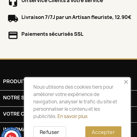
Un service Clients à votre service
Livraison 7/7J par un Artisan fleuriste, 12.90€
Paiements sécurisés SSL
PRODUITS

Nous utilisons des cookies tiers pour
améliorer votre expérience de
NOTRE SOCIÉTÉ

navigation, analyser le trafic du site et
personnaliser le contenu et les
VOTRE COMPTE

publicités.
En savoir plus
INFORMATIONS
keyboard_arrow_down
Refuser
Accepter
8