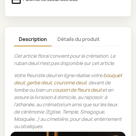
Description
Détails du produit
Cet article floral convient pour la crémation.
Le
ruban deuil n'est pas disponible sur cet article.
Votre fleuriste deuil en ligne réalise votre
bouquet
deuil
,
gerbe deuil
,
couronne deuil
, devant de
tombe ou bien un
coussin de fleurs deuil
et en
assure la livraison à domicile, au reposoir, à
l’athanée, au crématorium ainsi que sur les lieux
de cérémonie (Eglise, Temple, Sinagogue,
Mosquée…) au cimetière, pour deuil, enterrement
ou obsèques.