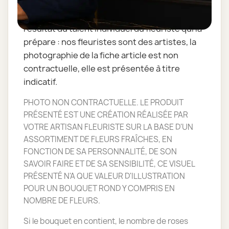
L'assemblage floral est dépendant des fleurs
de saisons. La réalisation florale est le
résultat du talent individuel du fleuriste qui la
prépare : nos fleuristes sont des artistes, la
photographie de la fiche article est non
contractuelle, elle est présentée à titre
indicatif.
PHOTO NON CONTRACTUELLE. LE PRODUIT
PRÉSENTÉ EST UNE CRÉATION RÉALISÉE PAR
VOTRE ARTISAN FLEURISTE SUR LA BASE D'UN
ASSORTIMENT DE FLEURS FRAÎCHES, EN
FONCTION DE SA PERSONNALITÉ, DE SON
SAVOIR FAIRE ET DE SA SENSIBILITÉ, CE VISUEL
PRÉSENTÉ N'A QUE VALEUR D'ILLUSTRATION
POUR UN BOUQUET ROND Y COMPRIS EN
NOMBRE DE FLEURS.
Si le bouquet en contient, le nombre de roses