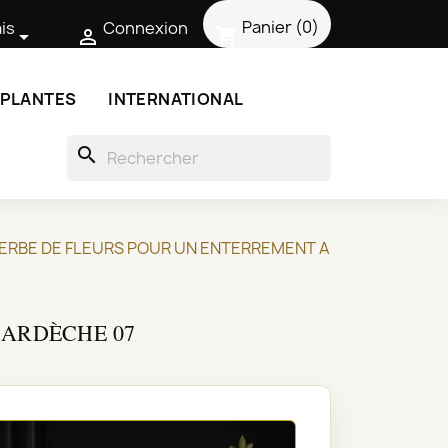
Panier
(0)
is
Connexion
shopping_cart


 PLANTES
INTERNATIONAL
search
GERBE DE FLEURS POUR UN ENTERREMENT A
'ARDÈCHE 07