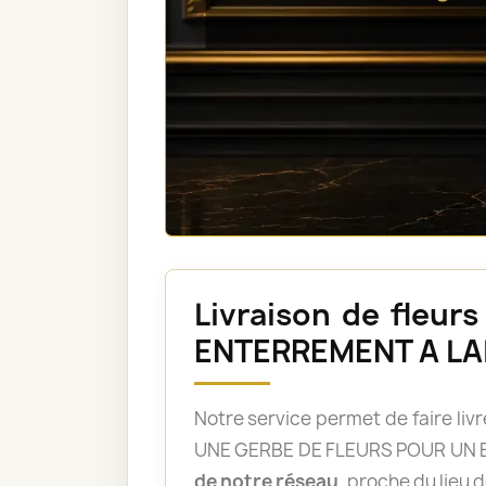
Livraison de fleu
ENTERREMENT A LA
Notre service permet de faire li
UNE GERBE DE FLEURS POUR UN EN
de notre réseau
, proche du lieu d