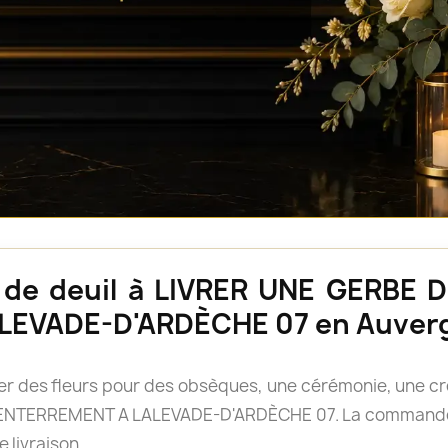
rs de deuil à LIVRER UNE GERBE
LEVADE-D'ARDÈCHE 07 en Auver
vrer des fleurs pour des obsèques, une cérémonie, une
TERREMENT A LALEVADE-D'ARDÈCHE 07. La commande est
e livraison.