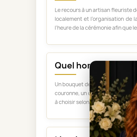
Le recours à un artisan fleuriste 
localement et l’organisation de l
l’heure de la cérémonie afin que l
Quel hommage floral
Un bouquet de condoléances expr
couronne, un coussin, un cœur ou
à choisir selon la cérémonie, votre