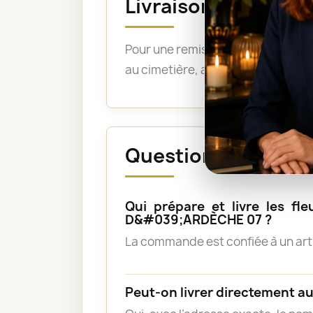
Livraison au funér
Pour une remise directe sur le lie
au cimetière, ajoutez le nom du ci
Questions fréquent
Qui prépare et livre les 
D&#039;ARDÈCHE 07 ?
La commande est confiée à un artis
Peut-on livrer directement a