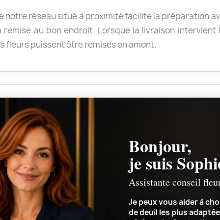
de notre réseau situé à proximité facilite la préparation a
a remise au bon endroit. Lorsque la livraison intervien
es fleurs puissent être remises en amont.
 choisir ?
ime un soutien sobre à la famille. Une gerbe accompag
Bonjour,
 une autre pièce structurée convient à un hommage plus
je suis Sophi
 relation avec le défunt et votre budget.
Assistante conseil fleu
Je peux vous aider à choi
de deuil les plus adaptée