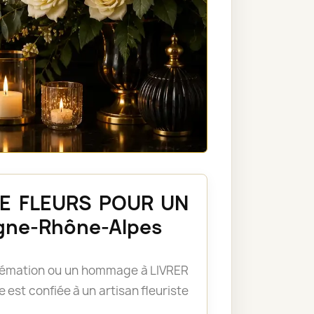
 DE FLEURS POUR UN
gne-Rhône-Alpes
 crémation ou un hommage à LIVRER
 confiée à un artisan fleuriste