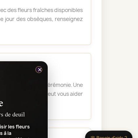
vec des fleurs fraîches disponibles
t le jour des obsèques, renseignez
×
ne facilement une cérémonie. Une
 solennel. Sophie peut vous aider
e
rs de deuil
sir les fleurs
s à la
🌸 Besoin d’aide ?