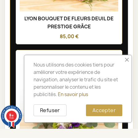
LYON BOUQUET DE FLEURS DEUIL DE
PRESTIGE GRÂCE
85,00 €
Nous utilisons des cookies tiers pour
améliorer votre expérience de
navigation, analyser le trafic du site et
personnaliser le contenu et les
publicités.
En savoir plus
Refuser
Accepter
8
/10
14 avis