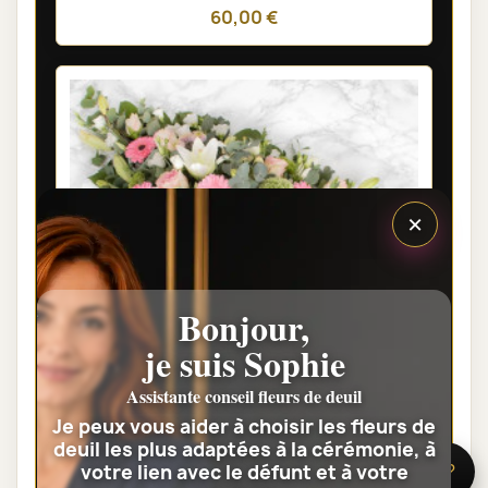
60,00 €
×
Bonjour,
je suis Sophie
Assistante conseil fleurs de deuil
Je peux vous aider à choisir les fleurs de
deuil les plus adaptées à la cérémonie, à
GERBE DE FLEURS DEUIL LYON -
votre lien avec le défunt et à votre
🌸 Besoin d’aide ?
SAGESSE