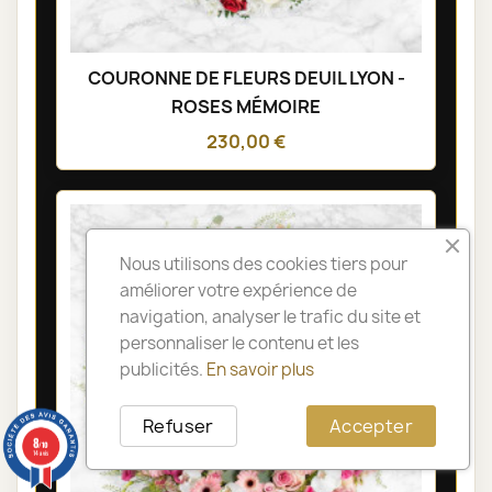
COURONNE DE FLEURS DEUIL LYON -
ROSES MÉMOIRE
230,00 €
Nous utilisons des cookies tiers pour
améliorer votre expérience de
navigation, analyser le trafic du site et
personnaliser le contenu et les
publicités.
En savoir plus
Refuser
Accepter
8
/10
14 avis