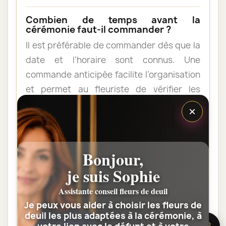
Combien de temps avant la
cérémonie faut-il commander ?
Il est préférable de commander dès que la
date et l’horaire sont connus. Une
commande anticipée facilite l’organisation
et permet au fleuriste de vérifier les
contraintes du lieu de livraison.
×
Les fleurs peuvent-elles être livrées
au domicile de la famille ?
Bonjour,
Oui. Une composition de condoléances
je suis Sophie
peut être livrée au domicile avant ou après
Assistante conseil fleurs de deuil
la cérémonie. Vérifiez simplement que
Je peux vous aider à choisir les fleurs de
quelqu’un pourra réceptionner les fleurs.
deuil les plus adaptées à la cérémonie, à
🌸 Besoin d’aide ?