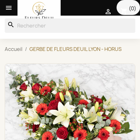

(0)
shopping_cart

search
Accueil
GERBE DE FLEURS DEUIL LYON - HORUS