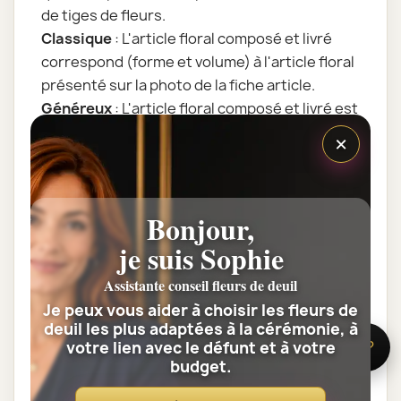
de tiges de fleurs.
Classique
: L'article floral composé et livré
correspond (forme et volume) à l'article floral
présenté sur la photo de la fiche article.
Généreux
: L'article floral composé et livré est
plus volumineux et généreux que la photo. Il
×
contient plus de tiges de fleurs.
Prestige
: L'article floral composé et livré, tout
en gardant sa forme, contient encore plus de
Bonjour,
tiges de fleurs. C'est un bouquet très
je suis Sophie
volumineux.
Tous nos articles floraux sont assemblés par
Assistante conseil fleurs de deuil
nos artisans fleuristes juste avant la livraison.
Je peux vous aider à choisir les fleurs de
L'assemblage floral est dépendant des fleurs
deuil les plus adaptées à la cérémonie, à
de saisons. La réalisation florale est le
votre lien avec le défunt et à votre
🌸 Besoin d’aide ?
résultat du talent individuel du fleuriste qui la
budget.
prépare : nos fleuristes sont des artistes, la