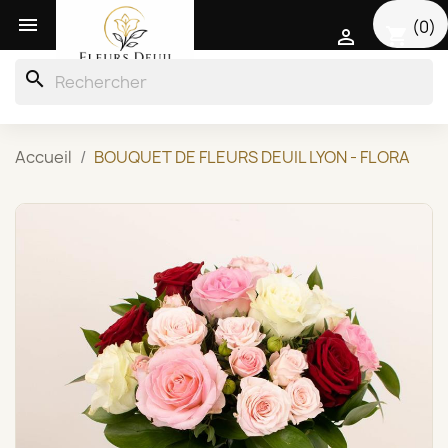

(0)
shopping_cart

search
Accueil
BOUQUET DE FLEURS DEUIL LYON - FLORA