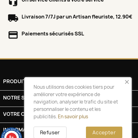
Livraison 7/7J par un Artisan fleuriste, 12.90€
Paiements sécurisés SSL
PRODUITS

Nous utilisons des cookies tiers pour
améliorer votre expérience de
NOTRE SOCIÉTÉ

navigation, analyser le trafic du site et
personnaliser le contenu et les
VOTRE COMPTE

publicités.
En savoir plus
INFORMATIONS
keyboard_arrow_down
Refuser
Accepter
8
/10