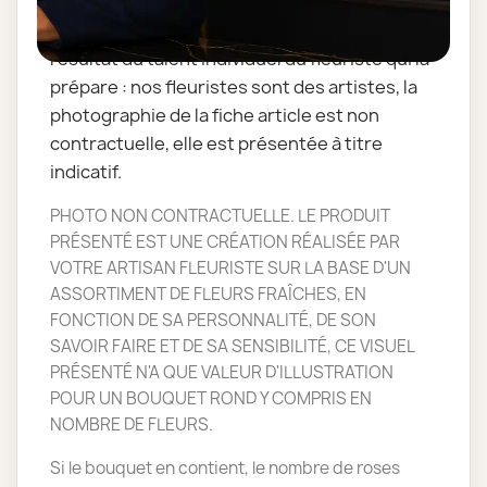
L'assemblage floral est dépendant des fleurs
de saisons. La réalisation florale est le
résultat du talent individuel du fleuriste qui la
prépare : nos fleuristes sont des artistes, la
photographie de la fiche article est non
contractuelle, elle est présentée à titre
indicatif.
PHOTO NON CONTRACTUELLE. LE PRODUIT
PRÉSENTÉ EST UNE CRÉATION RÉALISÉE PAR
VOTRE ARTISAN FLEURISTE SUR LA BASE D'UN
ASSORTIMENT DE FLEURS FRAÎCHES, EN
FONCTION DE SA PERSONNALITÉ, DE SON
SAVOIR FAIRE ET DE SA SENSIBILITÉ, CE VISUEL
PRÉSENTÉ N'A QUE VALEUR D'ILLUSTRATION
POUR UN BOUQUET ROND Y COMPRIS EN
NOMBRE DE FLEURS.
Si le bouquet en contient, le nombre de roses