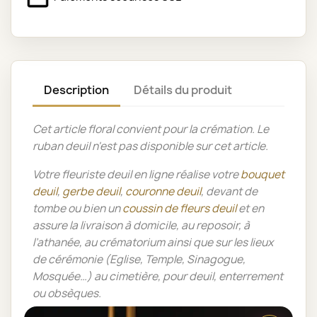
Description
Détails du produit
Cet article floral convient pour la crémation.
Le
ruban deuil n'est pas disponible sur cet article.
Votre fleuriste deuil en ligne réalise votre
bouquet
deuil
,
gerbe deuil
,
couronne deuil
, devant de
tombe ou bien un
coussin de fleurs deuil
et en
assure la livraison à domicile, au reposoir, à
l’athanée, au crématorium ainsi que sur les lieux
de cérémonie (Eglise, Temple, Sinagogue,
Mosquée…) au cimetière, pour deuil, enterrement
ou obsèques.