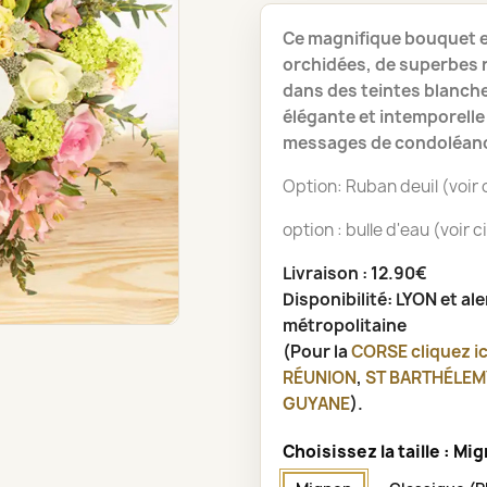
Ce magnifique bouquet 
orchidées, de superbes r
dans des teintes blanche
élégante et intemporel
messages de condoléan
Option: Ruban deuil (voir
option : bulle d'eau (voir 
Livraison : 12.90€
Disponibilité: LYON et al
métropolitaine
(Pour la
CORSE
cliquez ic
RÉUNION
,
ST BARTHÉLEM
GUYANE
).
Choisissez la taille : Mi