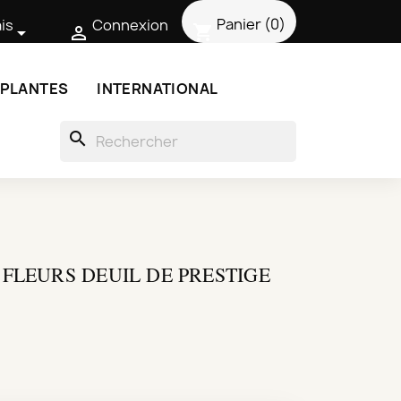
Panier
(0)
is
Connexion
shopping_cart


 PLANTES
INTERNATIONAL
search
FLEURS DEUIL DE PRESTIGE