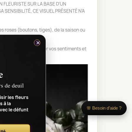
 FLEURISTE SUR LA BASE D'UN
 SENSIBILITÉ, CE VISUEL PRÉSENTÉ N'A
des roses (boutons, tiges), de la saison ou
×
ches en laissant parler vos sentiments et
e
rs de deuil
sir les fleurs
s à la
🌸 Besoin d’aide ?
avec le défunt
llé