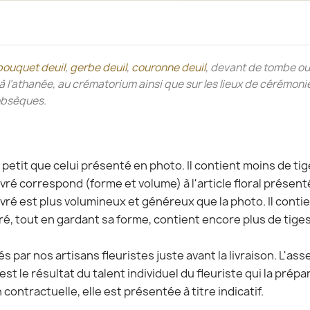
bouquet deuil
,
gerbe deuil
,
couronne deuil
, devant de tombe ou
r, à l’athanée, au crématorium ainsi que sur les lieux de cérém
 obsèques.
s petit que celui présenté en photo. Il contient moins de tig
livré correspond (forme et volume) à l'article floral présenté
livré est plus volumineux et généreux que la photo. Il contie
ivré, tout en gardant sa forme, contient encore plus de tige
s par nos artisans fleuristes juste avant la livraison. L'a
est le résultat du talent individuel du fleuriste qui la prépa
 contractuelle, elle est présentée à titre indicatif.