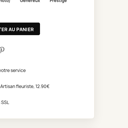
hoto)
Généreux
Prestige
ER AU PANIER
votre service
 Artisan fleuriste, 12.90€
s SSL