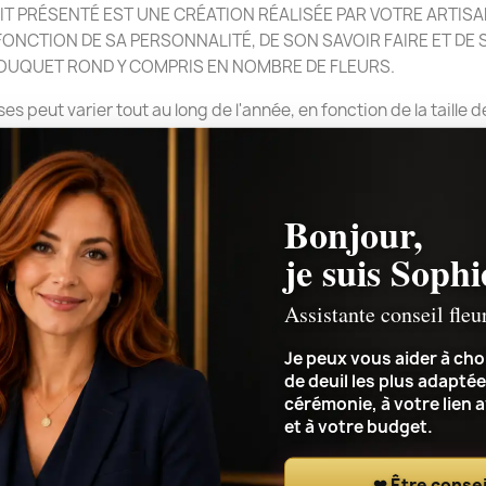
 PRÉSENTÉ EST UNE CRÉATION RÉALISÉE PAR VOTRE ARTISAN
NCTION DE SA PERSONNALITÉ, DE SON SAVOIR FAIRE ET DE SA
BOUQUET ROND Y COMPRIS EN NOMBRE DE FLEURS.
es peut varier tout au long de l'année, en fonction de la taille 
rrement par un artisan fleuriste, pour rendre hommage à vos pro
Bonjour,
je suis Sophi
Assistante conseil fleu
Je peux vous aider à choi
de deuil les plus adaptée
cérémonie, à votre lien 
et à votre budget.
❤ Être consei