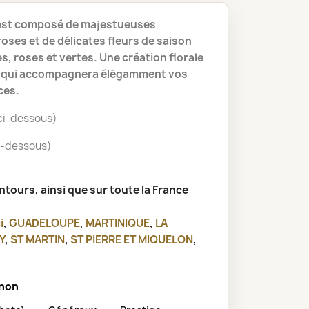
est composé de majestueuses
oses et de délicates fleurs de saison
s, roses et vertes. Une création florale
le qui accompagnera élégamment vos
ces.
 ci-dessous)
ci-dessous)
entours, ainsi que sur toute la France
i
,
GUADELOUPE
,
MARTINIQUE
,
LA
Y
,
ST MARTIN
,
ST PIERRE ET MIQUELON
,
gnon