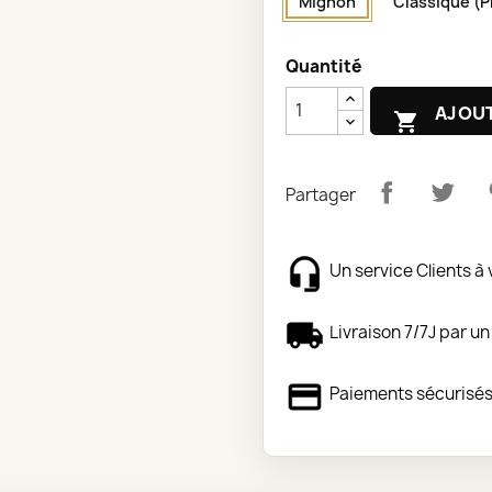
Mignon
Classique (P
Quantité
AJOUT

Partager
Un service Clients à 
Livraison 7/7J par un
Paiements sécurisé