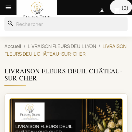

(0)
shopping_cart

search
Accueil
LIVRAISON FLEURS DEUIL LYON
LIVRAISON
FLEURS DEUIL CHÂTEAU-SUR-CHER
LIVRAISON FLEURS DEUIL CHÂTEAU-
SUR-CHER