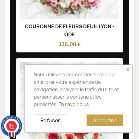
COURONNE DE FLEURS DEUIL LYON -
ÔDE
335,00 €
Nous utilisons des cookies tiers pour
améliorer votre expérience de
navigation, analyser le trafic du site et
personnaliser le contenu et les
publicités.
En savoir plus
Refuser
Accepter
8
/10
14 avis