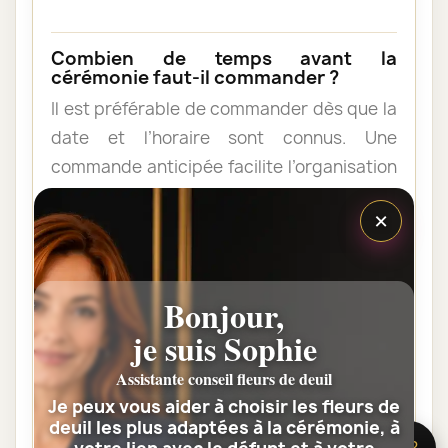
Combien de temps avant la
cérémonie faut-il commander ?
Il est préférable de commander dès que la
date et l’horaire sont connus. Une
commande anticipée facilite l’organisation
et permet au fleuriste de vérifier les
×
contraintes du lieu de livraison.
Les fleurs peuvent-elles être livrées
Bonjour,
au domicile de la famille ?
je suis Sophie
Oui. Une composition de condoléances
peut être livrée au domicile avant ou après
Assistante conseil fleurs de deuil
la cérémonie. Vérifiez simplement que
Je peux vous aider à choisir les fleurs de
deuil les plus adaptées à la cérémonie, à
quelqu’un pourra réceptionner les fleurs.
🌸 Besoin d’aide ?