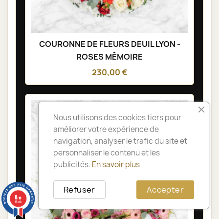
COURONNE DE FLEURS DEUIL LYON -
ROSES MÉMOIRE
230,00 €
Nous utilisons des cookies tiers pour
améliorer votre expérience de
navigation, analyser le trafic du site et
personnaliser le contenu et les
publicités.
En savoir plus
Refuser
Accepter
8
/10
14 avis