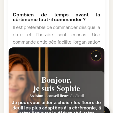
Combien de temps avant la
cérémonie faut-il commander ?
Il est préférable de commander dès que la
date et l’horaire sont connus. Une
commande anticipée facilite l’organisation
et permet au fleuriste de vérifier les
×
contraintes du lieu de livraison.
Les fleurs peuvent-elles être livrées
Bonjour,
au domicile de la famille ?
je suis Sophie
Oui. Une composition de condoléances
peut être livrée au domicile avant ou après
Assistante conseil fleurs de deuil
la cérémonie. Vérifiez simplement que
Je peux vous aider à choisir les fleurs de
deuil les plus adaptées à la cérémonie, à
quelqu’un pourra réceptionner les fleurs.
🌸 Besoin d’aide ?