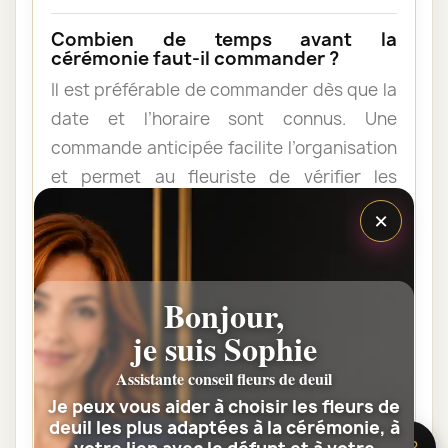
Combien de temps avant la
cérémonie faut-il commander ?
Il est préférable de commander dès que la
date et l’horaire sont connus. Une
commande anticipée facilite l’organisation
et permet au fleuriste de vérifier les
contraintes du lieu de livraison.
×
Les fleurs peuvent-elles être livrées
au domicile de la famille ?
Bonjour,
Oui. Une composition de condoléances
je suis Sophie
peut être livrée au domicile avant ou après
Assistante conseil fleurs de deuil
la cérémonie. Vérifiez simplement que
Je peux vous aider à choisir les fleurs de
quelqu’un pourra réceptionner les fleurs.
deuil les plus adaptées à la cérémonie, à
🌸 Besoin d’aide ?