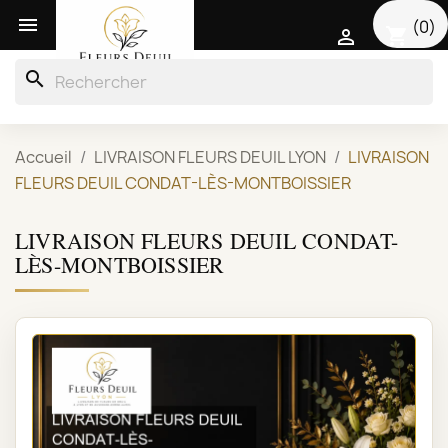

(0)
shopping_cart

search
Accueil
LIVRAISON FLEURS DEUIL LYON
LIVRAISON
FLEURS DEUIL CONDAT-LÈS-MONTBOISSIER
LIVRAISON FLEURS DEUIL CONDAT-
LÈS-MONTBOISSIER