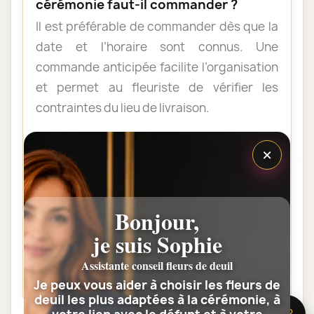
cérémonie faut-il commander ?
Il est préférable de commander dès que la
date et l’horaire sont connus. Une
commande anticipée facilite l’organisation
et permet au fleuriste de vérifier les
contraintes du lieu de livraison.
×
Les fleurs peuvent-elles être livrées
au domicile de la famille ?
Oui. Une composition de condoléances
Bonjour,
peut être livrée au domicile avant ou après
la cérémonie. Vérifiez simplement que
je suis Sophie
quelqu’un pourra réceptionner les fleurs.
Assistante conseil fleurs de deuil
Je peux vous aider à choisir les fleurs de
deuil les plus adaptées à la cérémonie, à
🌸 Besoin d’aide ?