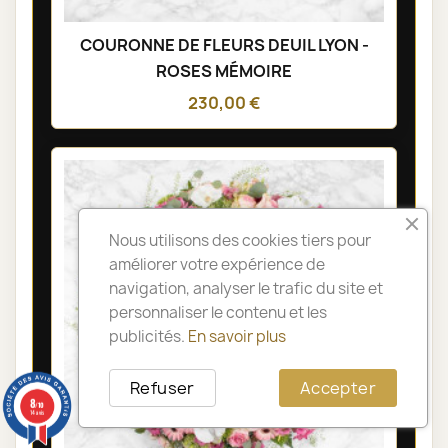
COURONNE DE FLEURS DEUIL LYON -
ROSES MÉMOIRE
230,00 €
Nous utilisons des cookies tiers pour
améliorer votre expérience de
navigation, analyser le trafic du site et
personnaliser le contenu et les
publicités.
En savoir plus
Refuser
Accepter
8
/10
14 avis