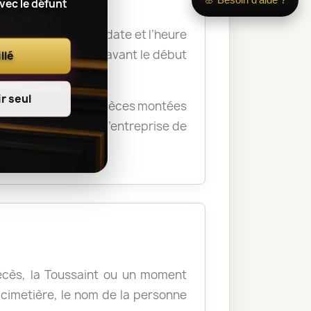
avec le défunt
 nom du défunt, la date et l’heure
a remise des fleurs avant le début
llé
r seul
rémonie. Certaines pièces montées
crématorium ou de l’entreprise de
décès, la Toussaint ou un moment
u cimetière, le nom de la personne