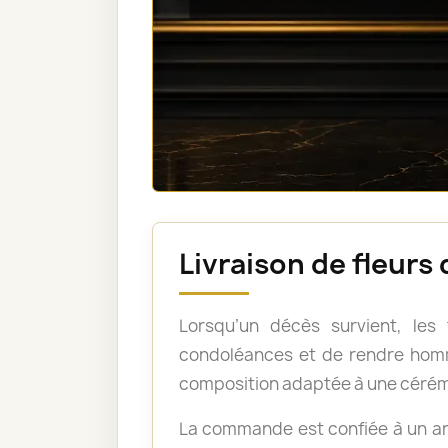
Livraison de fleurs
Lorsqu’un décès survient, les
condoléances et de rendre homm
composition adaptée à une cérém
La commande est confiée à un art