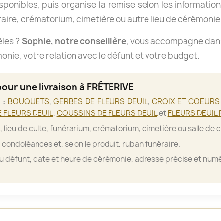
isponibles, puis organise la remise selon les informations
aire, crématorium, cimetière ou autre lieu de cérémonie
èles ?
Sophie, notre conseillère
, vous accompagne dans 
nie, votre relation avec le défunt et votre budget.
pour une livraison à FRÉTERIVE
 :
BOUQUETS
,
GERBES DE FLEURS DEUIL
,
CROIX ET COEURS 
 FLEURS DEUIL
,
COUSSINS DE FLEURS DEUIL
et
FLEURS DEUIL 
, lieu de culte, funérarium, crématorium, cimetière ou salle de 
 condoléances et, selon le produit, ruban funéraire.
 défunt, date et heure de cérémonie, adresse précise et numé