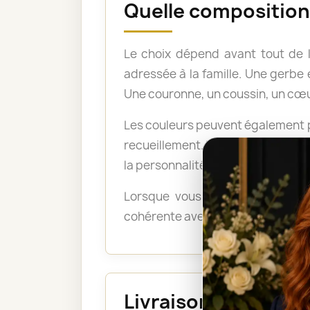
Quelle composition 
Le choix dépend avant tout de 
adressée à la famille. Une gerb
Une couronne, un coussin, un cœu
Les couleurs peuvent également po
recueillement. Les tons pastel a
la personnalité du défunt ou exp
Lorsque vous ne savez pas quel
cohérente avec le lieu, le déroul
Livraison au funéra