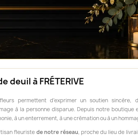
 de deuil à FRÉTERIVE
 fleurs permettent d’exprimer un soutien sincère
age à la personne disparue. Depuis notre boutique en
onie, à un enterrement, à une crémation ou à un homma
isan fleuriste
de notre réseau
, proche du lieu de livra