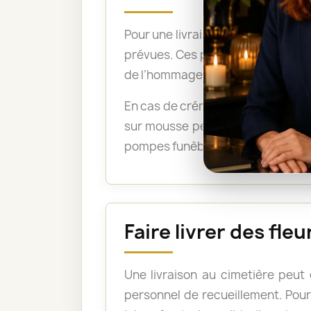
Pour une livraison directement su
prévues. Ces précisions permetten
de l’hommage.
En cas de crémation, un bouquet 
sur mousse peuvent être acceptée
pompes funèbres lorsque les fleu
Faire livrer des fle
Une livraison au cimetière peut
personnel de recueillement. Pour 