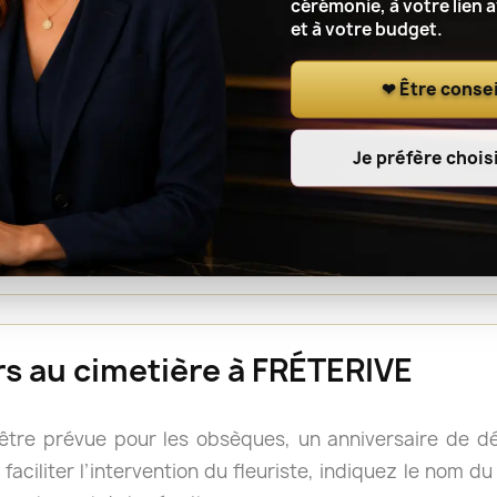
cérémonie, à votre lien 
et à votre budget.
r le lieu de cérémonie, renseignez l’adresse complète, le
t à l’artisan fleuriste de notre réseau de coordonner l
❤ Être consei
Je préfère choisi
ou une gerbe est souvent facile à déplacer après la cé
s, mais il reste prudent de vérifier les consignes du 
rs doivent accompagner le cercueil.
urs au cimetière à FRÉTERIVE
 être prévue pour les obsèques, un anniversaire de 
faciliter l’intervention du fleuriste, indiquez le nom d