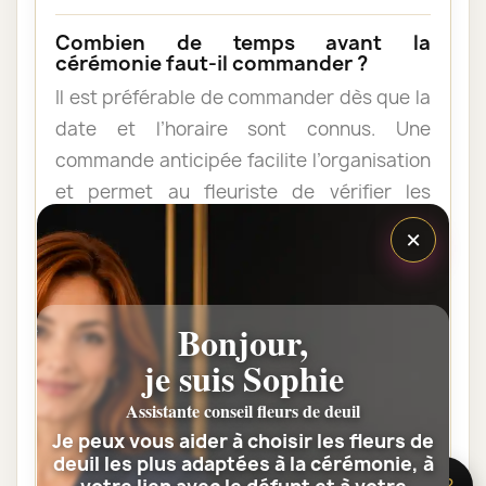
Combien de temps avant la
cérémonie faut-il commander ?
Il est préférable de commander dès que la
date et l’horaire sont connus. Une
commande anticipée facilite l’organisation
et permet au fleuriste de vérifier les
contraintes du lieu de livraison.
×
Les fleurs peuvent-elles être livrées
au domicile de la famille ?
Bonjour,
Oui. Une composition de condoléances
je suis Sophie
peut être livrée au domicile avant ou après
Assistante conseil fleurs de deuil
la cérémonie. Vérifiez simplement que
Je peux vous aider à choisir les fleurs de
quelqu’un pourra réceptionner les fleurs.
deuil les plus adaptées à la cérémonie, à
🌸 Besoin d’aide ?