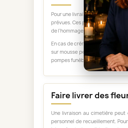
Pour une livraison directement su
prévues. Ces précisions permetten
de l’hommage.
En cas de crémation, un bouquet 
sur mousse peuvent être acceptée
pompes funèbres lorsque les fleu
Faire livrer des fl
Une livraison au cimetière peut
personnel de recueillement. Pour 