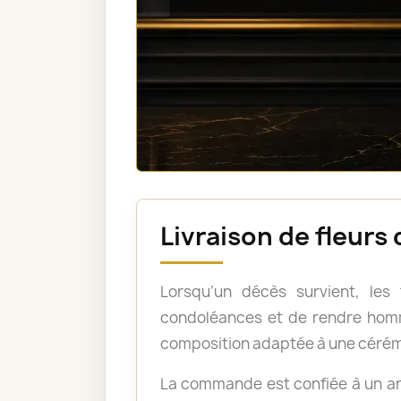
Livraison de fleur
Lorsqu’un décès survient, les
condoléances et de rendre homm
composition adaptée à une cérém
La commande est confiée à un art