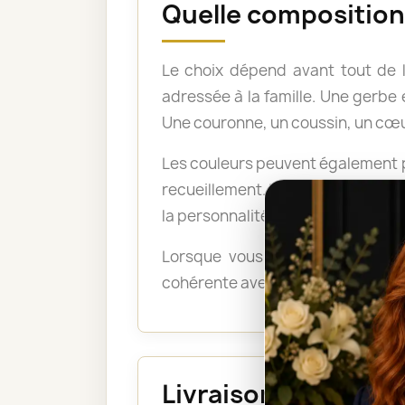
Quelle composition 
Le choix dépend avant tout de 
adressée à la famille. Une gerb
Une couronne, un coussin, un cœu
Les couleurs peuvent également po
recueillement. Les tons pastel a
la personnalité du défunt ou exp
Lorsque vous ne savez pas quel
cohérente avec le lieu, le déroul
Livraison au funéra