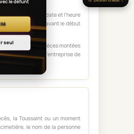
avec le défunt
 nom du défunt, la date et l’heure
a remise des fleurs avant le début
llé
r seul
rémonie. Certaines pièces montées
crématorium ou de l’entreprise de
décès, la Toussaint ou un moment
u cimetière, le nom de la personne