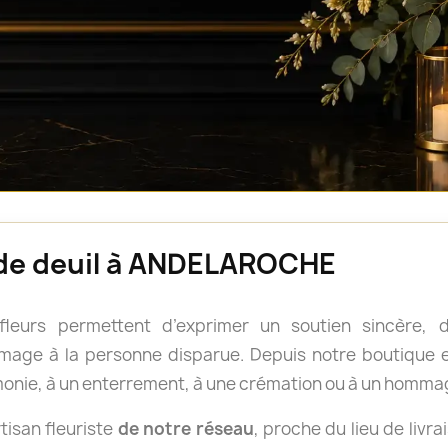
s de deuil à ANDELAROCHE
 fleurs permettent d’exprimer un soutien sincère
age à la personne disparue. Depuis notre boutique en
onie, à un enterrement, à une crémation ou à un hom
isan fleuriste
de notre réseau
, proche du lieu de livra