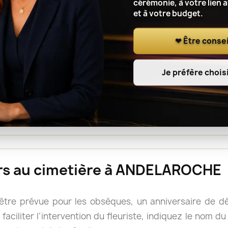
cérémonie, à votre lien 
et à votre budget.
r le lieu de cérémonie, renseignez l’adresse complète, le
t à l’artisan fleuriste de notre réseau de coordonner l
❤ Être consei
Je préfère choisi
ou une gerbe est souvent facile à déplacer après la cé
s, mais il reste prudent de vérifier les consignes du 
rs doivent accompagner le cercueil.
eurs au cimetière à ANDELAROCHE
 être prévue pour les obsèques, un anniversaire de 
faciliter l’intervention du fleuriste, indiquez le nom d