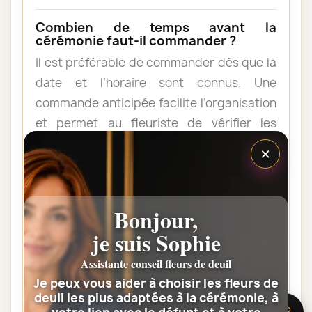
Combien de temps avant la
cérémonie faut-il commander ?
Il est préférable de commander dès que la
date et l’horaire sont connus. Une
commande anticipée facilite l’organisation
et permet au fleuriste de vérifier les
contraintes du lieu de livraison.
×
Les fleurs peuvent-elles être livrées
au domicile de la famille ?
Bonjour,
Oui. Une composition de condoléances
je suis Sophie
peut être livrée au domicile avant ou après
Assistante conseil fleurs de deuil
la cérémonie. Vérifiez simplement que
Je peux vous aider à choisir les fleurs de
quelqu’un pourra réceptionner les fleurs.
deuil les plus adaptées à la cérémonie, à
🌸 Besoin d’aide ?