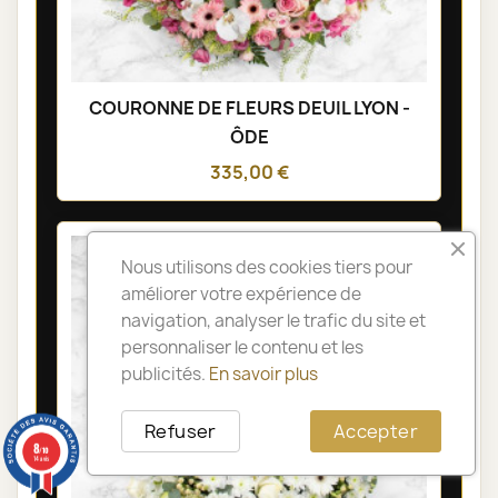
COURONNE DE FLEURS DEUIL LYON -
ÔDE
335,00 €
Nous utilisons des cookies tiers pour
améliorer votre expérience de
navigation, analyser le trafic du site et
personnaliser le contenu et les
publicités.
En savoir plus
Refuser
Accepter
8
/10
14 avis