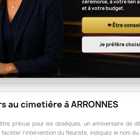
cérémonie, à votre lien 
et à votre budget.
r le lieu de cérémonie, renseignez l’adresse complète, le
t à l’artisan fleuriste de notre réseau de coordonner l
❤ Être consei
Je préfère choisi
ou une gerbe est souvent facile à déplacer après la cé
s, mais il reste prudent de vérifier les consignes du 
rs doivent accompagner le cercueil.
eurs au cimetière à ARRONNES
 être prévue pour les obsèques, un anniversaire de 
faciliter l’intervention du fleuriste, indiquez le nom d