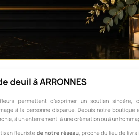
 de deuil à ARRONNES
 fleurs permettent d’exprimer un soutien sincère
age à la personne disparue. Depuis notre boutique en
onie, à un enterrement, à une crémation ou à un homm
isan fleuriste
de notre réseau
, proche du lieu de livra