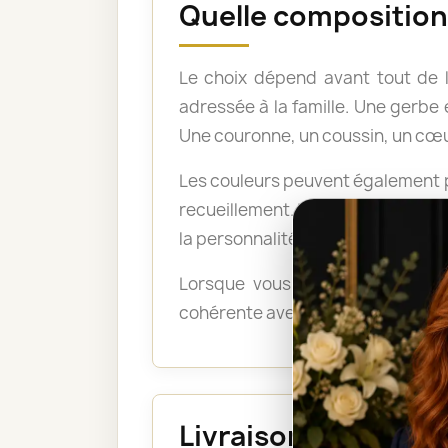
Quelle composition 
Le choix dépend avant tout de 
adressée à la famille. Une gerb
Une couronne, un coussin, un cœu
Les couleurs peuvent également po
recueillement. Les tons pastel a
la personnalité du défunt ou exp
Lorsque vous ne savez pas quel
cohérente avec le lieu, le déroul
Livraison au funéra