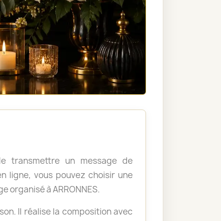
, de transmettre un message de
 ligne, vous pouvez choisir une
age organisé à ARRONNES.
ison. Il réalise la composition avec