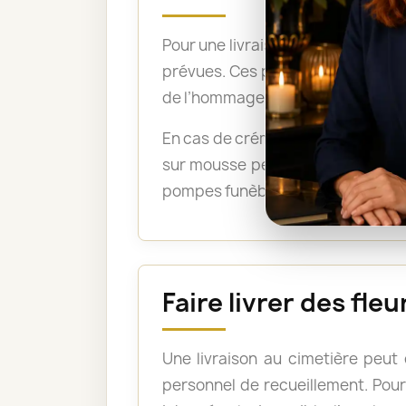
Pour une livraison directement su
prévues. Ces précisions permetten
de l’hommage.
En cas de crémation, un bouquet 
sur mousse peuvent être acceptée
pompes funèbres lorsque les fleu
Faire livrer des fl
Une livraison au cimetière peut
personnel de recueillement. Pour 