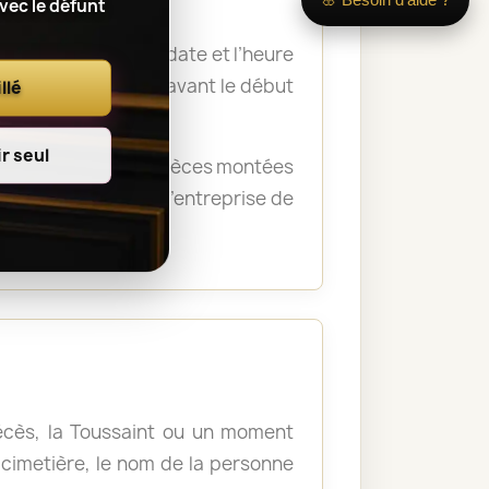
avec le défunt
 nom du défunt, la date et l’heure
a remise des fleurs avant le début
llé
r seul
rémonie. Certaines pièces montées
crématorium ou de l’entreprise de
décès, la Toussaint ou un moment
u cimetière, le nom de la personne