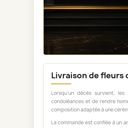
Livraison de fleurs
Lorsqu’un décès survient, les
condoléances et de rendre homm
composition adaptée à une cérém
La commande est confiée à un art