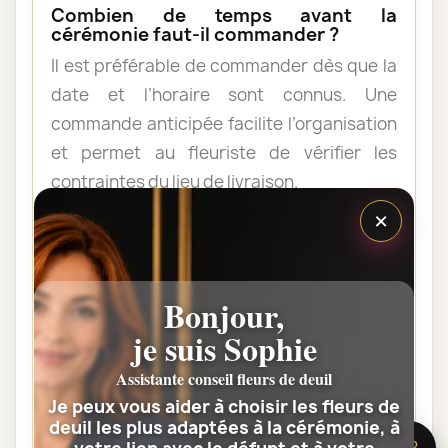
Combien de temps avant la
cérémonie faut-il commander ?
Il est préférable de commander dès que la
date et l’horaire sont connus. Une
commande anticipée facilite l’organisation
et permet au fleuriste de vérifier les
contraintes du lieu de livraison.
×
Les fleurs peuvent-elles être livrées
au domicile de la famille ?
Bonjour,
Oui. Une composition de condoléances
peut être livrée au domicile avant ou après
je suis Sophie
la cérémonie. Vérifiez simplement que
Assistante conseil fleurs de deuil
quelqu’un pourra réceptionner les fleurs.
Je peux vous aider à choisir les fleurs de
deuil les plus adaptées à la cérémonie, à
🌸 Besoin d’aide ?