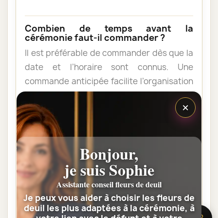
Combien de temps avant la
cérémonie faut-il commander ?
Il est préférable de commander dès que la
date et l’horaire sont connus. Une
commande anticipée facilite l’organisation
et permet au fleuriste de vérifier les
×
contraintes du lieu de livraison.
Les fleurs peuvent-elles être livrées
Bonjour,
au domicile de la famille ?
je suis Sophie
Oui. Une composition de condoléances
peut être livrée au domicile avant ou après
Assistante conseil fleurs de deuil
la cérémonie. Vérifiez simplement que
Je peux vous aider à choisir les fleurs de
deuil les plus adaptées à la cérémonie, à
quelqu’un pourra réceptionner les fleurs.
🌸 Besoin d’aide ?