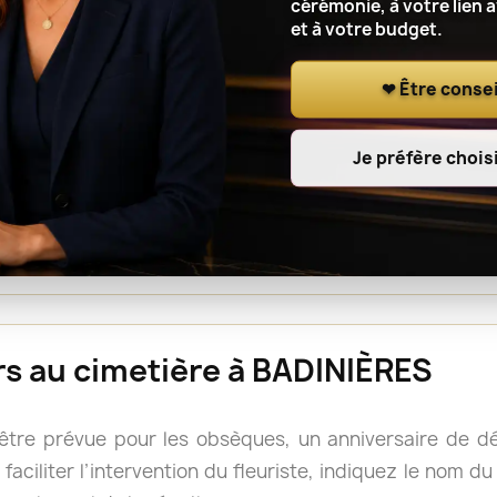
cérémonie, à votre lien 
et à votre budget.
r le lieu de cérémonie, renseignez l’adresse complète, le
t à l’artisan fleuriste de notre réseau de coordonner l
❤ Être consei
Je préfère choisi
ou une gerbe est souvent facile à déplacer après la cé
s, mais il reste prudent de vérifier les consignes du 
rs doivent accompagner le cercueil.
urs au cimetière à BADINIÈRES
 être prévue pour les obsèques, un anniversaire de 
faciliter l’intervention du fleuriste, indiquez le nom d