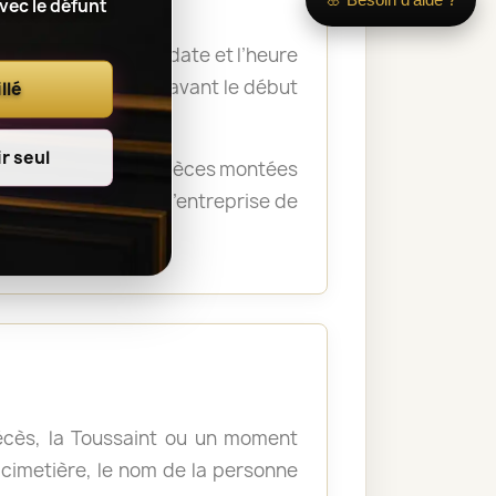
avec le défunt
 nom du défunt, la date et l’heure
a remise des fleurs avant le début
llé
r seul
rémonie. Certaines pièces montées
crématorium ou de l’entreprise de
décès, la Toussaint ou un moment
u cimetière, le nom de la personne