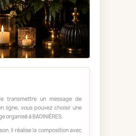
, de transmettre un message de
 ligne, vous pouvez choisir une
ge organisé à BADINIÈRES.
ison. Il réalise la composition avec