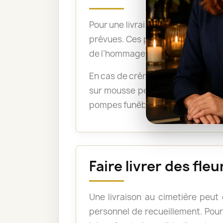
Pour une livraison directement su
prévues. Ces précisions permetten
de l’hommage.
En cas de crémation, un bouquet 
sur mousse peuvent être acceptée
pompes funèbres lorsque les fleu
Faire livrer des fle
Une livraison au cimetière peut
personnel de recueillement. Pour 