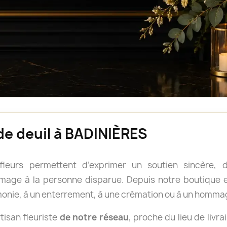
 de deuil à BADINIÈRES
 fleurs permettent d’exprimer un soutien sincère
age à la personne disparue. Depuis notre boutique en
onie, à un enterrement, à une crémation ou à un homma
isan fleuriste
de notre réseau
, proche du lieu de livra