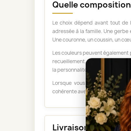
Quelle composition 
Le choix dépend avant tout de 
adressée à la famille. Une gerb
Une couronne, un coussin, un cœu
Les couleurs peuvent également po
recueillement. Les tons pastel a
la personnalité du défunt ou exp
Lorsque vous ne savez pas quel
cohérente avec le lieu, le déroul
Livraison au funéra