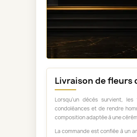
Livraison de fleurs
Lorsqu’un décès survient, les
condoléances et de rendre homm
composition adaptée à une cérém
La commande est confiée à un art