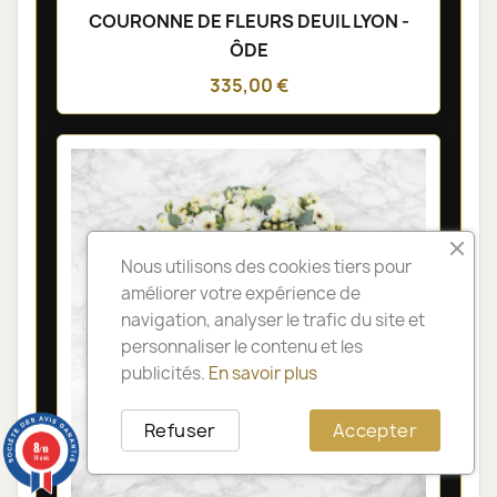
COURONNE DE FLEURS DEUIL LYON -
ÔDE
335,00 €
Nous utilisons des cookies tiers pour
améliorer votre expérience de
navigation, analyser le trafic du site et
personnaliser le contenu et les
publicités.
En savoir plus
Refuser
Accepter
8
/10
14 avis