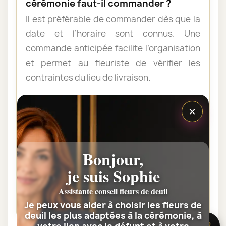
cérémonie faut-il commander ?
Il est préférable de commander dès que la
date et l’horaire sont connus. Une
commande anticipée facilite l’organisation
et permet au fleuriste de vérifier les
contraintes du lieu de livraison.
×
Les fleurs peuvent-elles être livrées
au domicile de la famille ?
Oui. Une composition de condoléances
Bonjour,
peut être livrée au domicile avant ou après
la cérémonie. Vérifiez simplement que
je suis Sophie
quelqu’un pourra réceptionner les fleurs.
Assistante conseil fleurs de deuil
Je peux vous aider à choisir les fleurs de
deuil les plus adaptées à la cérémonie, à
🌸 Besoin d’aide ?