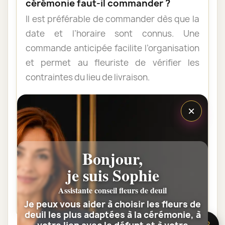
cérémonie faut-il commander ?
Il est préférable de commander dès que la
date et l’horaire sont connus. Une
commande anticipée facilite l’organisation
et permet au fleuriste de vérifier les
contraintes du lieu de livraison.
×
Les fleurs peuvent-elles être livrées
au domicile de la famille ?
Oui. Une composition de condoléances
Bonjour,
peut être livrée au domicile avant ou après
la cérémonie. Vérifiez simplement que
je suis Sophie
quelqu’un pourra réceptionner les fleurs.
Assistante conseil fleurs de deuil
Je peux vous aider à choisir les fleurs de
deuil les plus adaptées à la cérémonie, à
🌸 Besoin d’aide ?