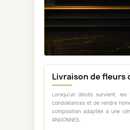
Livraison de fleur
Lorsqu’un décès survient, les
condoléances et de rendre homm
composition adaptée à une cé
ANGONNES.