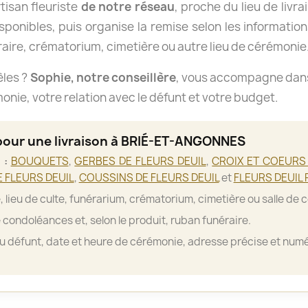
isan fleuriste
de notre réseau
, proche du lieu de livra
isponibles, puis organise la remise selon les informations
aire, crématorium, cimetière ou autre lieu de cérémonie
èles ?
Sophie, notre conseillère
, vous accompagne dans 
nie, votre relation avec le défunt et votre budget.
 pour une livraison à BRIÉ-ET-ANGONNES
 :
BOUQUETS
,
GERBES DE FLEURS DEUIL
,
CROIX ET COEURS 
 FLEURS DEUIL
,
COUSSINS DE FLEURS DEUIL
et
FLEURS DEUIL 
, lieu de culte, funérarium, crématorium, cimetière ou salle de 
 condoléances et, selon le produit, ruban funéraire.
 défunt, date et heure de cérémonie, adresse précise et numé