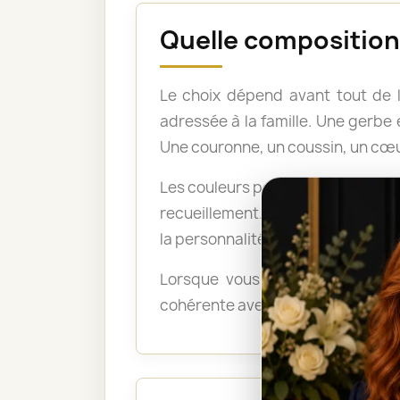
Quelle composition 
Le choix dépend avant tout de 
adressée à la famille. Une gerb
Une couronne, un coussin, un cœu
Les couleurs peuvent également po
recueillement. Les tons pastel a
la personnalité du défunt ou exp
Lorsque vous ne savez pas quel
cohérente avec le lieu, le déroul