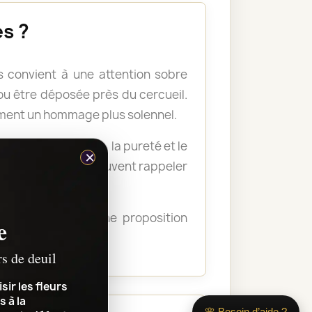
s ?
 convient à une attention sobre
u être déposée près du cercueil.
ement un hommage plus solennel.
nellement la paix, la pureté et le
×
s plus soutenues peuvent rappeler
ous guider vers une proposition
e
transmettre.
rs de deuil
sir les fleurs
s à la
🌸 Besoin d’aide ?