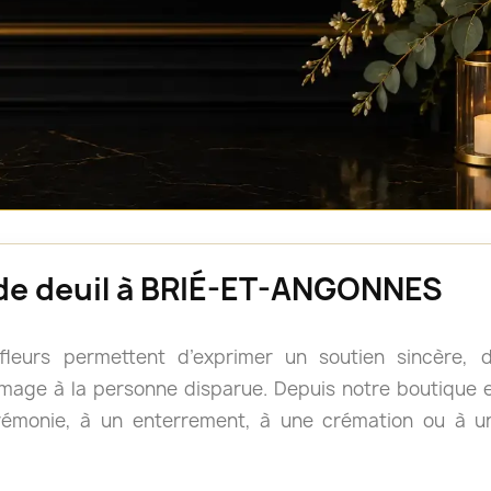
s de deuil à BRIÉ-ET-ANGONNES
 fleurs permettent d’exprimer un soutien sincère
age à la personne disparue. Depuis notre boutique en
rémonie, à un enterrement, à une crémation ou à u