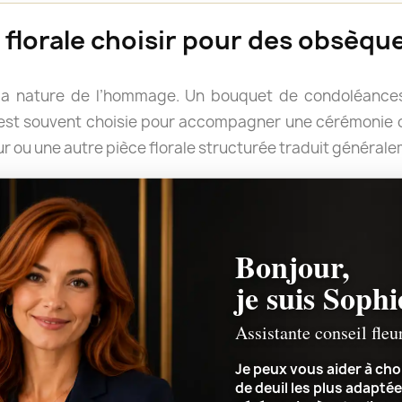
florale choisir pour des obsèque
la nature de l’hommage. Un bouquet de condoléances
e est souvent choisie pour accompagner une cérémonie o
r ou une autre pièce florale structurée traduit général
rter un message. Les fleurs blanches évoquent tradition
pportent douceur et délicatesse, tandis que des couleur
rimer un attachement profond.
Bonjour,
le forme ou quelles couleurs retenir, Sophie peut v
je suis Sophi
ement de la cérémonie et le message que vous souhaitez 
Assistante conseil fleu
Je peux vous aider à choi
de deuil les plus adaptée