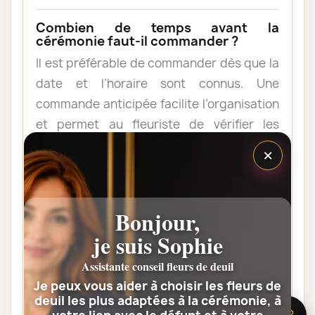
Combien de temps avant la
cérémonie faut-il commander ?
Il est préférable de commander dès que la
date et l’horaire sont connus. Une
commande anticipée facilite l’organisation
et permet au fleuriste de vérifier les
contraintes du lieu de livraison.
×
Les fleurs peuvent-elles être livrées
au domicile de la famille ?
Bonjour,
Oui. Une composition de condoléances
je suis Sophie
peut être livrée au domicile avant ou après
Assistante conseil fleurs de deuil
la cérémonie. Vérifiez simplement que
Je peux vous aider à choisir les fleurs de
quelqu’un pourra réceptionner les fleurs.
deuil les plus adaptées à la cérémonie, à
🌸 Besoin d’aide ?