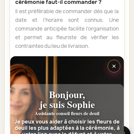
cérémonie faut-il commander ?
Il est préférable de commander dès que la
date et l’horaire sont connus. Une
commande anticipée facilite l’organisation
et permet au fleuriste de vérifier les
contraintes du lieu de livraison.
×
Les fleurs peuvent-elles être livrées
au domicile de la famille ?
Oui. Une composition de condoléances
Bonjour,
peut être livrée au domicile avant ou après
la cérémonie. Vérifiez simplement que
je suis Sophie
quelqu’un pourra réceptionner les fleurs.
Assistante conseil fleurs de deuil
Je peux vous aider à choisir les fleurs de
deuil les plus adaptées à la cérémonie, à
🌸 Besoin d’aide ?