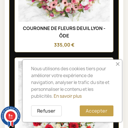
COURONNE DE FLEURS DEUIL LYON -
ÔDE
335,00 €
Nous utilisons des cookies tiers pour
améliorer votre expérience de
navigation, analyser le trafic du site et
personnaliser le contenu et les
publicités.
En savoir plus
Refuser
Accepter
8
/10
14 avis