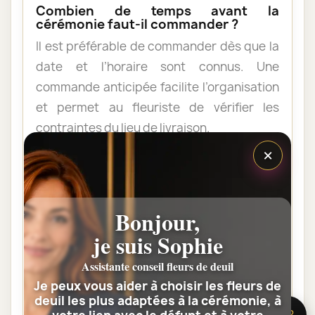
Combien de temps avant la
cérémonie faut-il commander ?
Il est préférable de commander dès que la
date et l’horaire sont connus. Une
commande anticipée facilite l’organisation
et permet au fleuriste de vérifier les
contraintes du lieu de livraison.
×
Les fleurs peuvent-elles être livrées
au domicile de la famille ?
Bonjour,
Oui. Une composition de condoléances
peut être livrée au domicile avant ou après
je suis Sophie
la cérémonie. Vérifiez simplement que
Assistante conseil fleurs de deuil
quelqu’un pourra réceptionner les fleurs.
Je peux vous aider à choisir les fleurs de
deuil les plus adaptées à la cérémonie, à
🌸 Besoin d’aide ?