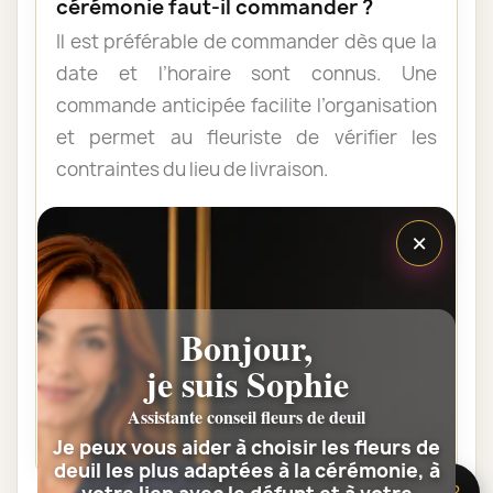
cérémonie faut-il commander ?
Il est préférable de commander dès que la
date et l’horaire sont connus. Une
commande anticipée facilite l’organisation
et permet au fleuriste de vérifier les
contraintes du lieu de livraison.
×
Les fleurs peuvent-elles être livrées
au domicile de la famille ?
Oui. Une composition de condoléances
Bonjour,
peut être livrée au domicile avant ou après
la cérémonie. Vérifiez simplement que
je suis Sophie
quelqu’un pourra réceptionner les fleurs.
Assistante conseil fleurs de deuil
Je peux vous aider à choisir les fleurs de
deuil les plus adaptées à la cérémonie, à
🌸 Besoin d’aide ?