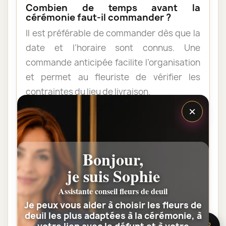
Combien de temps avant la
cérémonie faut-il commander ?
Il est préférable de commander dès que la
date et l’horaire sont connus. Une
commande anticipée facilite l’organisation
et permet au fleuriste de vérifier les
contraintes du lieu de livraison.
×
Les fleurs peuvent-elles être livrées
au domicile de la famille ?
Bonjour,
Oui. Une composition de condoléances
peut être livrée au domicile avant ou après
je suis Sophie
la cérémonie. Vérifiez simplement que
Assistante conseil fleurs de deuil
quelqu’un pourra réceptionner les fleurs.
Je peux vous aider à choisir les fleurs de
deuil les plus adaptées à la cérémonie, à
🌸 Besoin d’aide ?