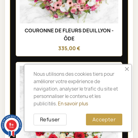
COURONNE DE FLEURS DEUIL LYON -
ÔDE
335,00 €
Nous utilisons des cookies tiers pour
améliorer votre expérience de
navigation, analyser le trafic du site et
personnaliser le contenu et les
publicités.
En savoir plus
Refuser
Accepter
8
/10
14 avis