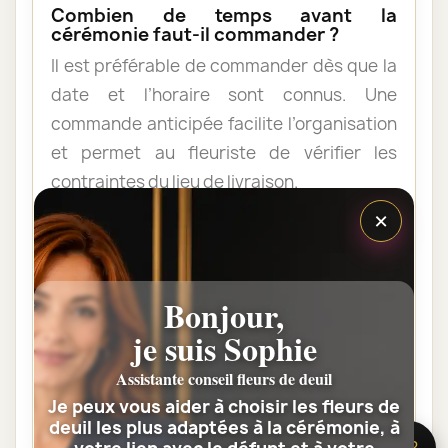
Combien de temps avant la
cérémonie faut-il commander ?
Il est préférable de commander dès que la
date et l’horaire sont connus. Une
commande anticipée facilite l’organisation
et permet au fleuriste de vérifier les
contraintes du lieu de livraison.
×
Les fleurs peuvent-elles être livrées
au domicile de la famille ?
Bonjour,
Oui. Une composition de condoléances
peut être livrée au domicile avant ou après
je suis Sophie
la cérémonie. Vérifiez simplement que
Assistante conseil fleurs de deuil
quelqu’un pourra réceptionner les fleurs.
Je peux vous aider à choisir les fleurs de
deuil les plus adaptées à la cérémonie, à
🌸 Besoin d’aide ?