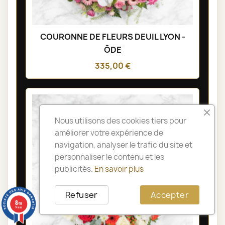
COURONNE DE FLEURS DEUIL LYON -
ÔDE
335,00 €
Nous utilisons des cookies tiers pour
améliorer votre expérience de
navigation, analyser le trafic du site et
personnaliser le contenu et les
publicités.
En savoir plus
Refuser
Accepter
8
/10
14 avis