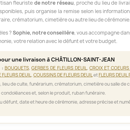
isan fleuriste
de notre réseau
, proche du lieu de livra
isponibles, puis organise la remise selon les informations
aire, crématorium, cimetière ou autre lieu de cérémonie
èles ?
Sophie, notre conseillère
, vous accompagne dans 
nie, votre relation avec le défunt et votre budget.
 pour une livraison à CHÂTILLON-SAINT-JEAN
 :
BOUQUETS
,
GERBES DE FLEURS DEUIL
,
CROIX ET COEURS 
 FLEURS DEUIL
,
COUSSINS DE FLEURS DEUIL
et
FLEURS DEUIL 
, lieu de culte, funérarium, crématorium, cimetière ou salle de 
 condoléances et, selon le produit, ruban funéraire.
 défunt, date et heure de cérémonie, adresse précise et numé