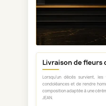
Livraison de fleur
Lorsqu’un décès survient, les
condoléances et de rendre homm
composition adaptée à une cérém
JEAN.