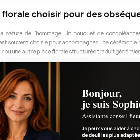
florale choisir pour des obsèque
la nature de l’hommage. Un bouquet de condoléances
e est souvent choisie pour accompagner une cérémonie o
r ou une autre pièce florale structurée traduit général
rter un message. Les fleurs blanches évoquent tradition
pportent douceur et délicatesse, tandis que des couleur
rimer un attachement profond.
Bonjour,
le forme ou quelles couleurs retenir, Sophie peut v
je suis Sophi
ement de la cérémonie et le message que vous souhaitez 
Assistante conseil fleu
Je peux vous aider à choi
de deuil les plus adaptée