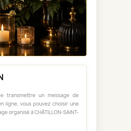
N
, de transmettre un message de
 ligne, vous pouvez choisir une
mage organisé à CHÂTILLON-SAINT-