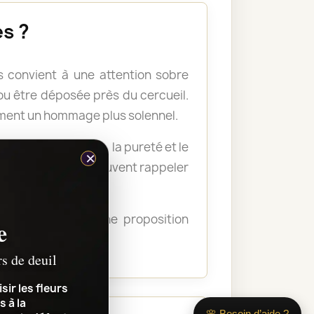
s ?
 convient à une attention sobre
u être déposée près du cercueil.
ement un hommage plus solennel.
nellement la paix, la pureté et le
×
s plus soutenues peuvent rappeler
ous guider vers une proposition
e
transmettre.
rs de deuil
sir les fleurs
s à la
🌸 Besoin d’aide ?