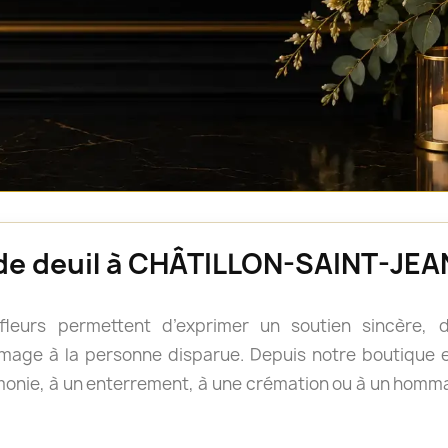
s de deuil à CHÂTILLON-SAINT-JEA
 fleurs permettent d’exprimer un soutien sincère
age à la personne disparue. Depuis notre boutique en
onie, à un enterrement, à une crémation ou à un hom