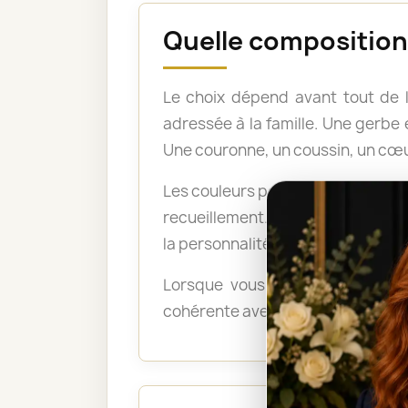
Quelle composition 
Le choix dépend avant tout de 
adressée à la famille. Une gerb
Une couronne, un coussin, un cœu
Les couleurs peuvent également po
recueillement. Les tons pastel a
la personnalité du défunt ou exp
Lorsque vous ne savez pas quel
cohérente avec le lieu, le déroul