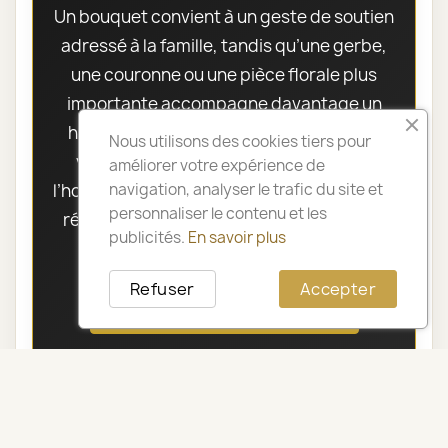
Un bouquet convient à un geste de soutien
adressé à la famille, tandis qu’une gerbe,
une couronne ou une pièce florale plus
importante accompagne davantage un
hommage collectif. Avant de confirmer,
Nous utilisons des cookies tiers pour
vérifiez le nom du défunt, l’adresse et
améliorer votre expérience de
navigation, analyser le trafic du site et
l’horaire afin que l’artisan fleuriste de notre
personnaliser le contenu et les
réseau puisse organiser la livraison dans
publicités.
En savoir plus
les meilleures conditions.
Refuser
Accepter
Demander conseil à Sophie