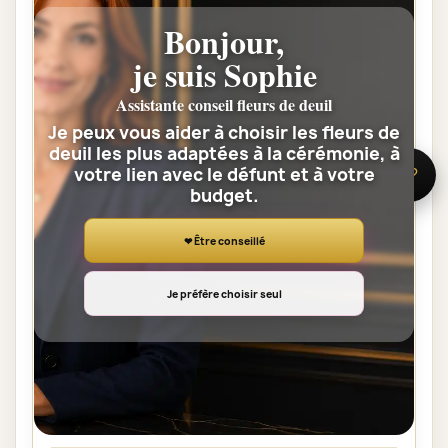
La commande est confiée à un artisan
Bonjour,
fleuriste de notre réseau, proche de
je suis Sophie
l’adresse de livraison. Il prépare la
composition avec des fleurs fraîches
Assistante conseil fleurs de deuil
Je peux vous aider à choisir les fleurs de
disponibles et tient compte des
deuil les plus adaptées à la cérémonie, à
informations transmises pour la cérémonie.
votre lien avec le défunt et à votre
🌸 Besoin d’aide ?
budget.
Combien de temps avant la
❤ Être conseillé
cérémonie faut-il commander ?
Il est préférable de commander dès que la
Je préfère choisir seul
date et l’horaire sont connus. Une
commande anticipée facilite l’organisation
et permet au fleuriste de vérifier les
contraintes du lieu de livraison.