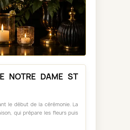
ISE NOTRE DAME ST
vant le début de la cérémonie. La
aison, qui prépare les fleurs puis