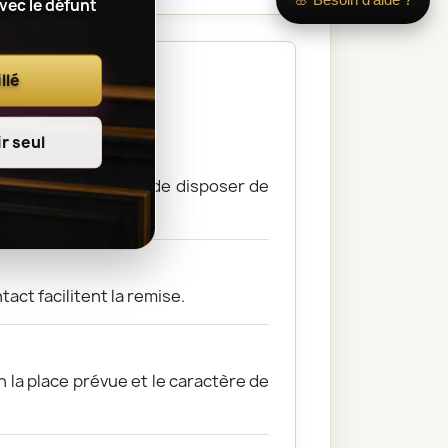
avec le défunt
 culte
llé
r seul
émonie, sous réserve de disposer de
act facilitent la remise.
 la place prévue et le caractère de