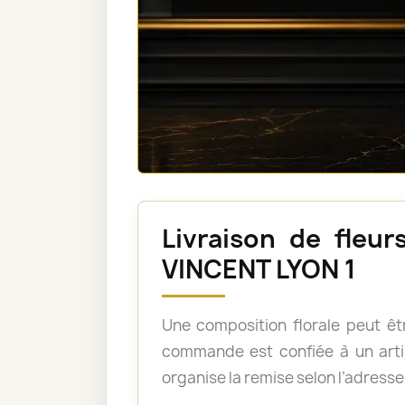
Livraison de fle
VINCENT LYON 1
Une composition florale peut êtr
commande est confiée à un arti
organise la remise selon l’adresse,