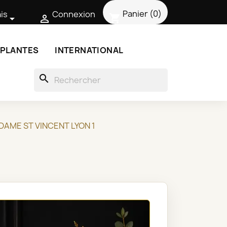
Panier
(0)
is
Connexion
shopping_cart


 PLANTES
INTERNATIONAL
search
DAME ST VINCENT LYON 1