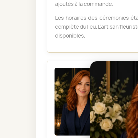
ajoutés à la commande.
Les horaires des cérémonies éta
complète du lieu. L’artisan fleuris
disponibles.
Sophie
Vous hésit
cérémonie, 