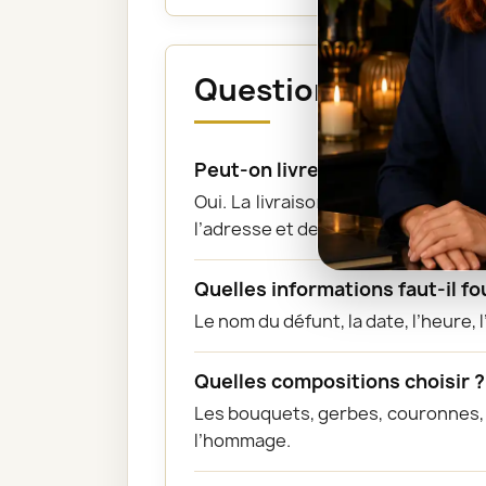
Questions fréquente
Peut-on livrer directement à l’
Oui. La livraison peut être organi
l’adresse et de l’horaire exacts.
Quelles informations faut-il fo
Le nom du défunt, la date, l’heure,
Quelles compositions choisir ?
Les bouquets, gerbes, couronnes, c
l’hommage.