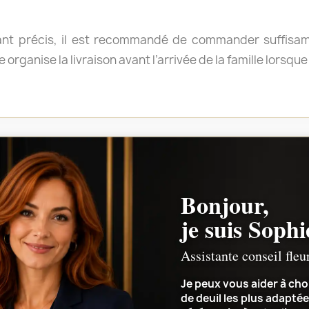
nt précis, il est recommandé de commander suffisamm
te organise la livraison avant l’arrivée de la famille lorsq
 vous aide à choisir
Bonjour,
je suis Sophi
ez entre plusieurs compositions ? Sophie, notre conseil
Assistante conseil fleu
votre relation avec le défunt et votre budget.
Je peux vous aider à choi
de deuil les plus adaptée