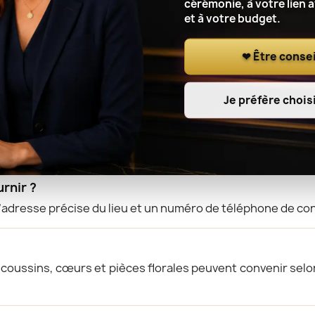
cérémonie, à votre lien 
et à votre budget.
s sur la livraison dans un lieu de
❤ Être consei
Je préfère choisi
église ?
sée à l’église ou dans un autre lieu de culte avant la cér
urnir ?
 l’adresse précise du lieu et un numéro de téléphone de cont
oussins, cœurs et pièces florales peuvent convenir selon