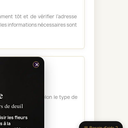
ent tôt et de vérifier l’adresse
ue les informations nécessaires sont
×
e
lère, vous guide selon le type de
rs de deuil
sir les fleurs
s à la
🌸 Besoin d’aide ?