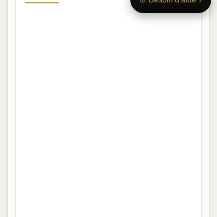
Lorsqu’un décès survient, les fleurs
permettent d’exprimer un soutien sincère, de
transmettre un message de condoléances et
de rendre hommage à la personne disparue.
Depuis notre boutique en ligne, vous pouvez
choisir une composition adaptée à une
cérémonie, à un enterrement, à une crémation
ou à un hommage organisé à CLARAFOND.
La commande est confiée à un artisan
fleuriste
de notre réseau
, proche du lieu de
livraison. Il réalise la composition avec soin à
partir de fleurs fraîches disponibles, puis
organise la remise selon les informations
fournies : domicile de la famille, église,