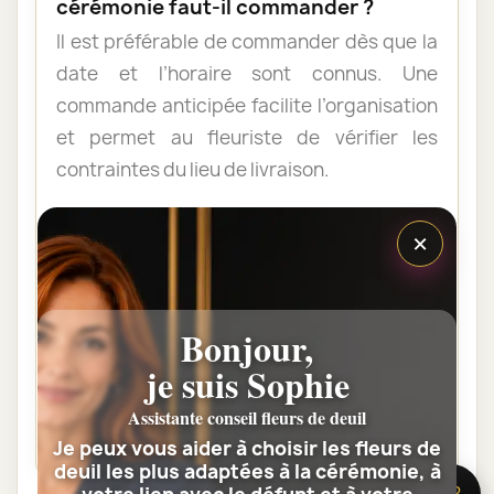
cérémonie faut-il commander ?
Il est préférable de commander dès que la
date et l’horaire sont connus. Une
commande anticipée facilite l’organisation
et permet au fleuriste de vérifier les
contraintes du lieu de livraison.
×
Les fleurs peuvent-elles être livrées
au domicile de la famille ?
Oui. Une composition de condoléances
Bonjour,
peut être livrée au domicile avant ou après
la cérémonie. Vérifiez simplement que
je suis Sophie
quelqu’un pourra réceptionner les fleurs.
Assistante conseil fleurs de deuil
Je peux vous aider à choisir les fleurs de
deuil les plus adaptées à la cérémonie, à
🌸 Besoin d’aide ?