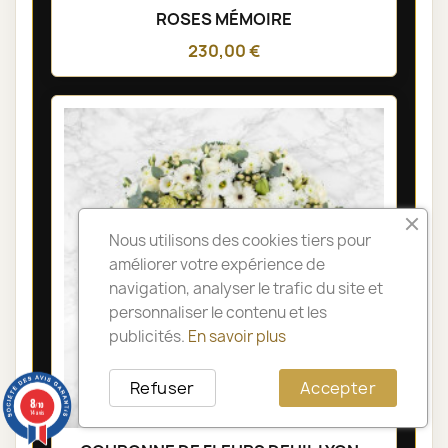
ROSES MÉMOIRE
230,00 €
Nous utilisons des cookies tiers pour
améliorer votre expérience de
navigation, analyser le trafic du site et
personnaliser le contenu et les
publicités.
En savoir plus
Refuser
Accepter
8
/10
14 avis