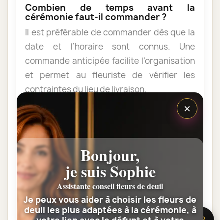
Combien de temps avant la
cérémonie faut-il commander ?
Il est préférable de commander dès que la
date et l’horaire sont connus. Une
commande anticipée facilite l’organisation
et permet au fleuriste de vérifier les
contraintes du lieu de livraison.
×
Les fleurs peuvent-elles être livrées
au domicile de la famille ?
Bonjour,
Oui. Une composition de condoléances
peut être livrée au domicile avant ou après
je suis Sophie
la cérémonie. Vérifiez simplement que
Assistante conseil fleurs de deuil
quelqu’un pourra réceptionner les fleurs.
Je peux vous aider à choisir les fleurs de
deuil les plus adaptées à la cérémonie, à
🌸 Besoin d’aide ?