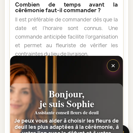
Combien de temps avant la
cérémonie faut-il commander ?
Il est préférable de commander dès que la
date et l’horaire sont connus. Une
commande anticipée facilite l’organisation
et permet au fleuriste de vérifier les
contraintes du lieu de livraison.
×
Les fleurs peuvent-elles être livrées
au domicile de la famille ?
Bonjour,
Oui. Une composition de condoléances
peut être livrée au domicile avant ou après
je suis Sophie
la cérémonie. Vérifiez simplement que
Assistante conseil fleurs de deuil
quelqu’un pourra réceptionner les fleurs.
Je peux vous aider à choisir les fleurs de
deuil les plus adaptées à la cérémonie, à
🌸 Besoin d’aide ?