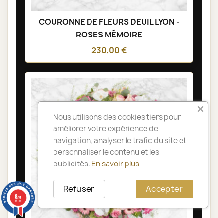
COURONNE DE FLEURS DEUIL LYON -
ROSES MÉMOIRE
230,00 €
Nous utilisons des cookies tiers pour
améliorer votre expérience de
navigation, analyser le trafic du site et
personnaliser le contenu et les
publicités.
En savoir plus
Refuser
Accepter
8
/10
14 avis