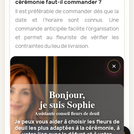
cérémonie faut-il commander ?
Il est préférable de commander dès que la
date et l’horaire sont connus. Une
commande anticipée facilite l’organisation
et permet au fleuriste de vérifier les
contraintes du lieu de livraison.
×
Les fleurs peuvent-elles être livrées
au domicile de la famille ?
Oui. Une composition de condoléances
Bonjour,
peut être livrée au domicile avant ou après
la cérémonie. Vérifiez simplement que
je suis Sophie
quelqu’un pourra réceptionner les fleurs.
Assistante conseil fleurs de deuil
Je peux vous aider à choisir les fleurs de
deuil les plus adaptées à la cérémonie, à
🌸 Besoin d’aide ?