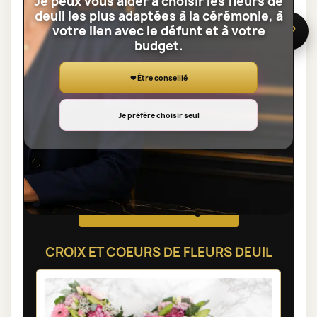
Je peux vous aider à choisir les fleurs de
deuil les plus adaptées à la cérémonie, à
votre lien avec le défunt et à votre
🌸 Besoin d’aide ?
budget.
❤ Être conseillé
Je préfère choisir seul
GERBE DE FLEURS DEUIL LYON - SAGRI
85,00 €
Voir toute la catégorie
CROIX ET COEURS DE FLEURS DEUIL