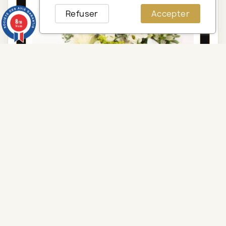
Refuser
Accepter
8
/10
14 avis
LYON BOUQUET DE FLEURS DEUIL DE
PRESTIGE HARMONIE
95,00 €