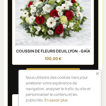
COUSSIN DE FLEURS DEUIL LYON - GAÏA
100,00 €
Voir toute la catégorie
Nous utilisons des cookies tiers pour
améliorer votre expérience de
FLEURS DEUIL PRESTIGE
navigation, analyser le trafic du site et
personnaliser le contenu et les
publicités.
En savoir plus