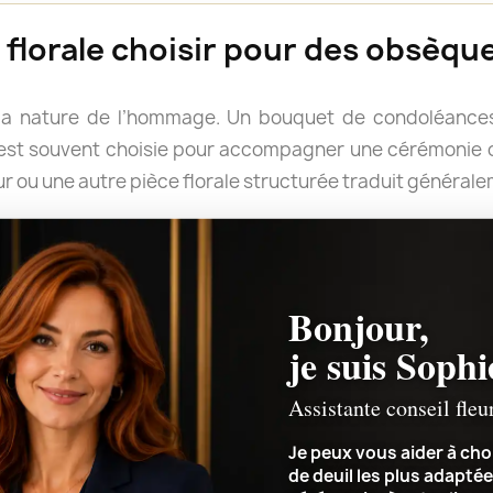
florale choisir pour des obsèque
la nature de l’hommage. Un bouquet de condoléances
e est souvent choisie pour accompagner une cérémonie o
r ou une autre pièce florale structurée traduit général
rter un message. Les fleurs blanches évoquent tradition
pportent douceur et délicatesse, tandis que des couleur
rimer un attachement profond.
Bonjour,
le forme ou quelles couleurs retenir, Sophie peut v
je suis Sophi
ement de la cérémonie et le message que vous souhaitez 
Assistante conseil fleu
Je peux vous aider à choi
de deuil les plus adaptée