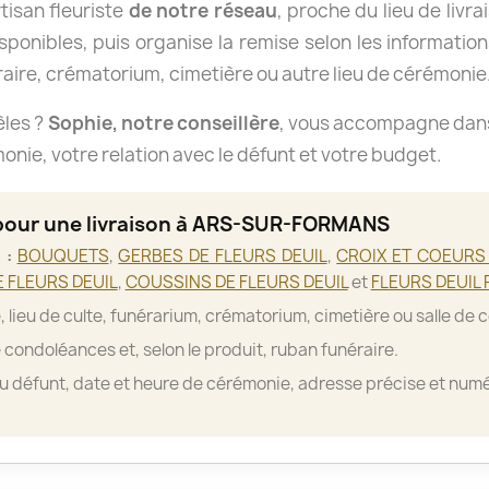
isan fleuriste
de notre réseau
, proche du lieu de livra
isponibles, puis organise la remise selon les informations
aire, crématorium, cimetière ou autre lieu de cérémonie
èles ?
Sophie, notre conseillère
, vous accompagne dans 
nie, votre relation avec le défunt et votre budget.
 pour une livraison à ARS-SUR-FORMANS
 :
BOUQUETS
,
GERBES DE FLEURS DEUIL
,
CROIX ET COEURS 
 FLEURS DEUIL
,
COUSSINS DE FLEURS DEUIL
et
FLEURS DEUIL 
, lieu de culte, funérarium, crématorium, cimetière ou salle de 
 condoléances et, selon le produit, ruban funéraire.
 défunt, date et heure de cérémonie, adresse précise et numé