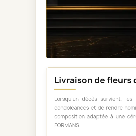
Livraison de fleur
Lorsqu’un décès survient, les
condoléances et de rendre homm
composition adaptée à une cé
FORMANS.