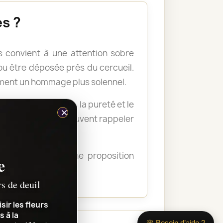
s ?
 convient à une attention sobre
u être déposée près du cercueil.
ement un hommage plus solennel.
nellement la paix, la pureté et le
×
s plus soutenues peuvent rappeler
ous guider vers une proposition
e
transmettre.
rs de deuil
sir les fleurs
s à la
🌸 Besoin d’aide ?