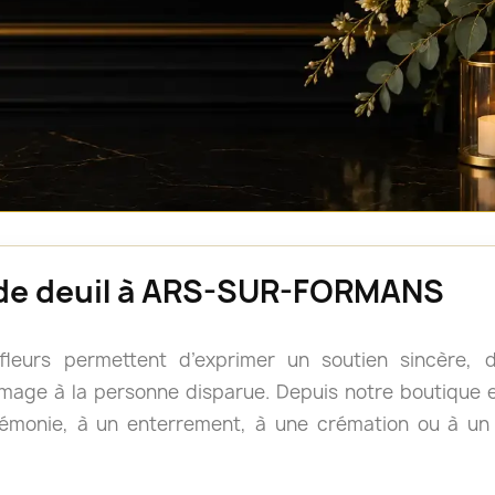
s de deuil à ARS-SUR-FORMANS
 fleurs permettent d’exprimer un soutien sincère
age à la personne disparue. Depuis notre boutique en
rémonie, à un enterrement, à une crémation ou à u