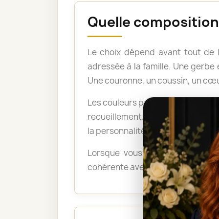
Quelle composition 
Le choix dépend avant tout de 
adressée à la famille. Une gerb
Une couronne, un coussin, un cœu
Les couleurs peuvent également po
recueillement. Les tons pastel a
la personnalité du défunt ou exp
Lorsque vous ne savez pas quel
cohérente avec le lieu, le déroul