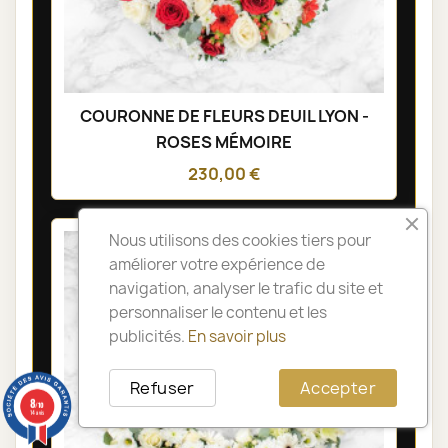
COURONNE DE FLEURS DEUIL LYON -
ROSES MÉMOIRE
230,00 €
Nous utilisons des cookies tiers pour
améliorer votre expérience de
navigation, analyser le trafic du site et
personnaliser le contenu et les
publicités.
En savoir plus
Refuser
Accepter
8
/10
14 avis