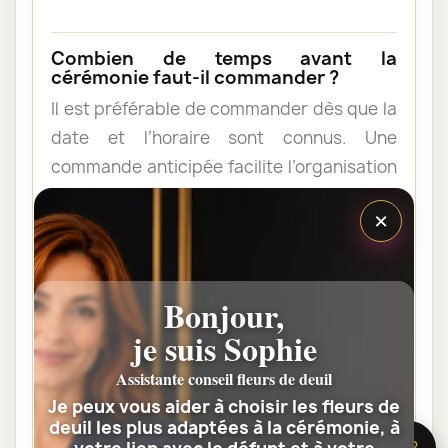
Combien de temps avant la
cérémonie faut-il commander ?
Il est préférable de commander dès que la
date et l’horaire sont connus. Une
commande anticipée facilite l’organisation
et permet au fleuriste de vérifier les
×
contraintes du lieu de livraison.
Les fleurs peuvent-elles être livrées
Bonjour,
au domicile de la famille ?
je suis Sophie
Oui. Une composition de condoléances
peut être livrée au domicile avant ou après
Assistante conseil fleurs de deuil
la cérémonie. Vérifiez simplement que
Je peux vous aider à choisir les fleurs de
deuil les plus adaptées à la cérémonie, à
quelqu’un pourra réceptionner les fleurs.
🌸 Besoin d’aide ?