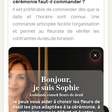
cérémonie faut-il commander ?
Il est préférable de commander dès que la
date et l’horaire sont connus. Une
commande anticipée facilite l’organisation
et permet au fleuriste de vérifier les
contraintes du lieu de livraison.
×
Les fleurs peuvent-elles être livrées
au domicile de la famille ?
Oui. Une composition de condoléances
Bonjour,
peut être livrée au domicile avant ou après
la cérémonie. Vérifiez simplement que
je suis Sophie
quelqu’un pourra réceptionner les fleurs.
Assistante conseil fleurs de deuil
Je peux vous aider à choisir les fleurs de
deuil les plus adaptées à la cérémonie, à
🌸 Besoin d’aide ?