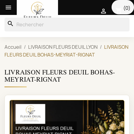

(0)
shopping_cart

search
Accueil
LIVRAISON FLEURS DEUIL LYON
LIVRAISON
FLEURS DEUIL BOHAS-MEYRIAT-RIGNAT
LIVRAISON FLEURS DEUIL BOHAS-
MEYRIAT-RIGNAT