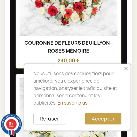
COURONNE DE FLEURS DEUIL LYON -
ROSES MÉMOIRE
230,00 €
Nous utilisons des cookies tiers pour
améliorer votre expérience de
navigation, analyser le trafic du site et
personnaliser le contenu et les
publicités.
En savoir plus
Refuser
Accepter
8
/10
14 avis