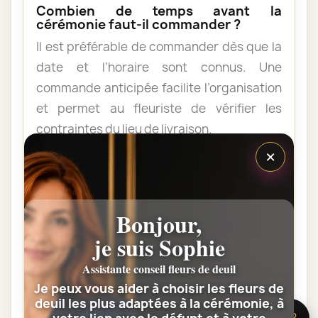
Combien de temps avant la
cérémonie faut-il commander ?
Il est préférable de commander dès que la
date et l’horaire sont connus. Une
commande anticipée facilite l’organisation
et permet au fleuriste de vérifier les
contraintes du lieu de livraison.
×
Les fleurs peuvent-elles être livrées
au domicile de la famille ?
Bonjour,
Oui. Une composition de condoléances
peut être livrée au domicile avant ou après
je suis Sophie
la cérémonie. Vérifiez simplement que
Assistante conseil fleurs de deuil
quelqu’un pourra réceptionner les fleurs.
Je peux vous aider à choisir les fleurs de
deuil les plus adaptées à la cérémonie, à
🌸 Besoin d’aide ?