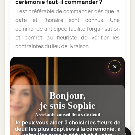
cérémonie faut-il commander ?
Il est préférable de commander dès que la
date et l’horaire sont connus. Une
commande anticipée facilite l’organisation
et permet au fleuriste de vérifier les
contraintes du lieu de livraison.
×
Les fleurs peuvent-elles être livrées
au domicile de la famille ?
Oui. Une composition de condoléances
Bonjour,
peut être livrée au domicile avant ou après
la cérémonie. Vérifiez simplement que
je suis Sophie
quelqu’un pourra réceptionner les fleurs.
Assistante conseil fleurs de deuil
Je peux vous aider à choisir les fleurs de
deuil les plus adaptées à la cérémonie, à
🌸 Besoin d’aide ?