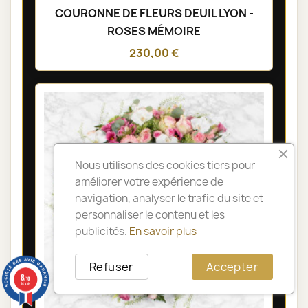
COURONNE DE FLEURS DEUIL LYON -
ROSES MÉMOIRE
230,00 €
Nous utilisons des cookies tiers pour
améliorer votre expérience de
navigation, analyser le trafic du site et
personnaliser le contenu et les
publicités.
En savoir plus
Refuser
Accepter
8
/10
14 avis